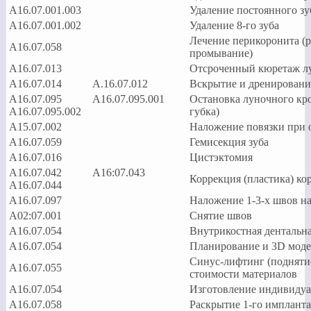
А16.07.001.003
Удаление постоянного зу
А16.07.001.002
Удаление 8-го зуба
Лечение перикоронита (р
А16.07.058
промывание)
А16.07.013
Отсроченный кюретаж лу
A16.07.014 А.16.07.012
Вскрытие и дренирование
А16.07.095 А16.07.095.001
Остановка луночного кро
А16.07.095.002
губка)
А15.07.002
Наложение повязки при о
А16.07.059
Гемисекция зуба
A16.07.016
Цистэктомия
А16.07.042 А16:07.043
Коррекция (пластика) кор
А16.07.044
A16.07.097
Наложение 1-3-х швов на
А02:07.001
Снятие швов
A16.07.054
Внутрикостная дентальн
A16.07.054
Планирование и 3D моде
Синус-лифтинг (поднятие 
A16.07.055
стоимости материалов
А16.07.054
Изготовление индивидуа
А16.07.058
Раскрытие 1-го импланта