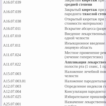
Закрытый
кюретаж
при 
A16.07.039
средней степени
Закрытый
кюретаж
при 
A16.07.039
пародонта
тяжелой степ
Открытый кюретаж при за
A16.07.038
стоимости материалов)
A16.07.011
Вскрытие абсцесса (разр
Введение лекарственных
A11.07.010
одной челюсти
Инъекционное введение 
A11.07.011
лицевую область
Местное применение рем
A11.07.024
(лечение гиперестезии)
Аппликация лекарствен
A11.07.022
полости рта (1 сеанс, 1 п
Наложение лечебной по
А15.07.003
челюсти
А15.07.003.01
Наложение пародонталь
A12.07.003
Определение индексов г
A12.07.004
Консультация пародонто
A16.07.025
Избирательное пришлифо
Назначение лекарственны
А25.07.001