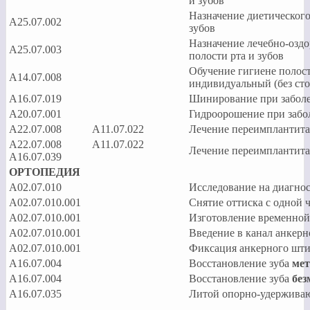
и зубов
Назначение диетического
А25.07.002
зубов
Назначение лечебно-озд
А25.07.003
полости рта и зубов
Обучение гигиене полост
А14.07.008
индивидуальный (без сто
А16.07.019
Шинирование при заболев
А20.07.001
Гидроорошение при забо
А22.07.008 A11.07.022
Лечение переимплантит
А22.07.008 A11.07.022
Лечение переимплантит
A16.07.039
ОРТОПЕДИЯ
А02.07.010
Исследование на диагно
А02.07.010.001
Снятие оттиска с одной
А02.07.010.001
Изготовление временной
А02.07.010.001
Введение в канал анкер
А02.07.010.001
Фиксация анкерного шт
A16.07.004
Восстановление зуба
ме
A16.07.004
Восстановление зуба
без
A16.07.035
Литой опорно-удержива