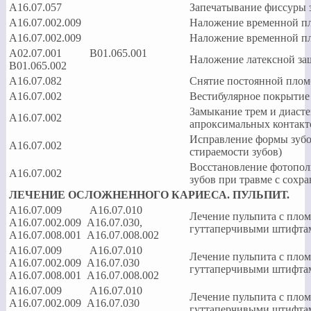
А16.07.057
Запечатывание фиссуры 
А16.07.002.009
Наложение временной п
А16.07.002.009
Наложение временной п
А02.07.001 B01.065.001
Наложение латексной за
B01.065.002
A16.07.082
Снятие постоянной пло
А16.07.002
Вестибулярное покрытие
Замыкание трем и диаст
А16.07.002
апроксимальных контакто
Исправление формы зубо
А16.07.002
стираемости зубов)
Восстановление фотопол
А16.07.002
зубов при травме с сохр
ЛЕЧЕНИЕ ОСЛОЖНЕННОГО КАРИЕСА. ПУЛЬПИТ.
А16.07.009 А16.07.010
Лечение пульпита с плом
А16.07.002.009 А16.07.030,
гуттаперчивыми штифта
А16.07.008.001 А16.07.008.002
А16.07.009 А16.07.010
Лечение пульпита с плом
А16.07.002.009 А16.07.030
гуттаперчивыми штифта
А16.07.008.001 А16.07.008.002
А16.07.009 А16.07.010
Лечение пульпита с плом
А16.07.002.009 А16.07.030
гуттаперчивыми штифта