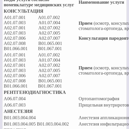
Наименование услуги
номенклатуре медицинских услуг
КОНСУЛЬТАЦИЯ
A01.07.001 A01.07.002
А01.07.003 A01.07.004
Прием
(осмотр, консульт
А02.07.001 А02.07.002
стоматолога-ортопеда, в
А02.07.003 А02.07.005
А02.07.006 А02.07.007
Консультация пародон
А02.07.008 B01.065.001
B01.066.001 B01.067.001
A01.07.001 A01.07.002
А01.07.003 A01.07.004
А02.07.001 А02.07.002
Прием
(осмотр, консульт
А02.07.003 А02.07.005
стоматолога-ортопеда, в
А02.07.006 А02.07.007
А02.07.008 B01.065.001
B01.066.001 B01.067.001
РЕНТГЕНОДИАГНОСТИКА
A06.07.004
Ортопантомография
A06.07.003
Прицельная внутриротов
АНЕСТЕЗИЯ
B01.003.004.004
Анестезия аппликационн
B01.003.004.005 В01.003.004.002
Анестезия инфильтрацио