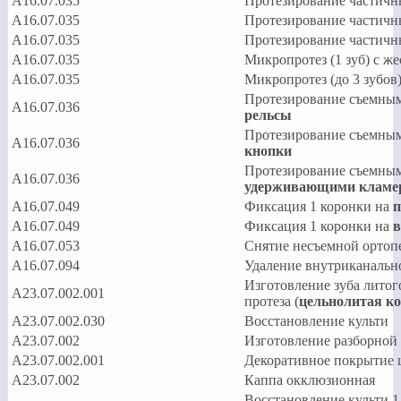
A16.07.035
Протезирование частич
A16.07.035
Протезирование частич
A16.07.035
Протезирование частич
A16.07.035
Микропротез (1 зуб) с ж
A16.07.035
Микропротез (до 3 зубов
Протезирование съемны
A16.07.036
рельсы
Протезирование съемны
A16.07.036
кнопки
Протезирование съемны
A16.07.036
удерживающими кламе
A16.07.049
Фиксация 1 коронки на
п
A16.07.049
Фиксация 1 коронки на
в
A16.07.053
Снятие несъемной ортопе
A16.07.094
Удаление внутриканальн
Изготовление зуба литог
А23.07.002.001
протеза (
цельнолитая к
А23.07.002.030
Восстановление культи
А23.07.002
Изготовление разборной 
А23.07.002.001
Декоративное покрытие 
А23.07.002
Каппа окклюзионная
Восстановление культи 1