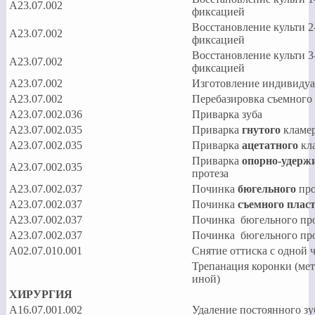
А23.07.002
фиксацией
Восстановление культи 2
А23.07.002
фиксацией
Восстановление культи 3
А23.07.002
фиксацией
А23.07.002
Изготовление индивиду
А23.07.002
Перебазировка съемного
А23.07.002.036
Приварка зуба
А23.07.002.035
Приварка
гнутого
кламер
А23.07.002.035
Приварка
ацетатного
кла
Приварка
опорно-удерж
А23.07.002.035
протеза
А23.07.002.037
Починка
бюгельного
про
А23.07.002.037
Починка
съемного плас
А23.07.002.037
Починка бюгельного про
А23.07.002.037
Починка бюгельного про
А02.07.010.001
Снятие оттиска с одной
Трепанация коронки (м
иной)
ХИРУРГИЯ
А16.07.001.002
Удаление постоянного зу